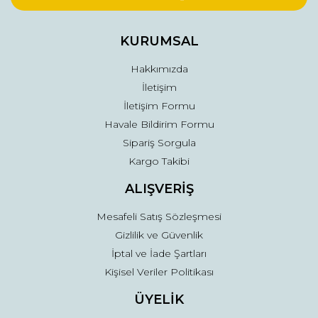
Ürün bilgilerinde hatalar bulunuyor.
Ürün fiyatı diğer sitelerden daha pahalı.
KURUMSAL
Bu ürüne benzer farklı alternatifler olmalı.
Hakkımızda
İletişim
İletişim Formu
Havale Bildirim Formu
Sipariş Sorgula
Gönder
Kargo Takibi
ALIŞVERİŞ
Mesafeli Satış Sözleşmesi
Gizlilik ve Güvenlik
İptal ve İade Şartları
Kişisel Veriler Politikası
ÜYELİK