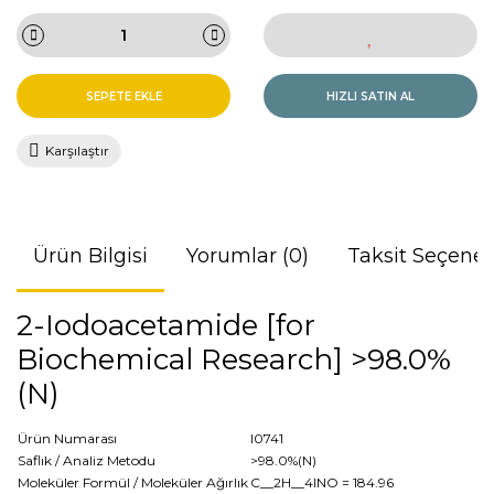
SEPETE EKLE
HIZLI SATIN AL
Karşılaştır
Ürün Bilgisi
Yorumlar (0)
Taksit Seçenek
2-Iodoacetamide [for
Biochemical Research] >98.0%
(N)
Ürün Numarası
I0741
Saflık / Analiz Metodu
>98.0%(N)
Moleküler Formül / Moleküler Ağırlık
C__2H__4INO
= 184.96