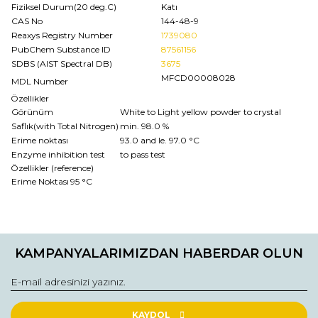
Fiziksel Durum(20 deg.C)
Katı
CAS No
144-48-9
Reaxys Registry Number
1739080
PubChem Substance ID
87561156
SDBS (AIST Spectral DB)
3675
MFCD00008028
MDL Number
Özellikler
Görünüm
White to Light yellow powder to crystal
Saflık(with Total Nitrogen)
min. 98.0 %
Erime noktası
93.0 and le. 97.0 °C
Enzyme inhibition test
to pass test
Özellikler (reference)
Erime Noktası
95 °C
Bu ürünün fiyat bilgisi, resim, ürün açıklamalarında ve diğer
konularda yetersiz gördüğünüz noktaları öneri formunu
Bu ürüne ilk yorumu siz yapın!
kullanarak tarafımıza iletebilirsiniz.
KAMPANYALARIMIZDAN HABERDAR OLUN
Görüş ve önerileriniz için teşekkür ederiz.
Yorum Yaz
Ürün resmi kalitesiz, bozuk veya görüntülenemiyor.
Ürün açıklamasında eksik bilgiler bulunuyor.
KAYDOL