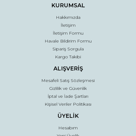
Ürün fiyatı diğer sitelerden daha pahalı.
KURUMSAL
Bu ürüne benzer farklı alternatifler olmalı.
Hakkımızda
İletişim
İletişim Formu
Havale Bildirim Formu
Sipariş Sorgula
Gönder
Kargo Takibi
ALIŞVERİŞ
Mesafeli Satış Sözleşmesi
Gizlilik ve Güvenlik
İptal ve İade Şartları
Kişisel Veriler Politikası
ÜYELİK
Hesabım
Yeni Üyelik