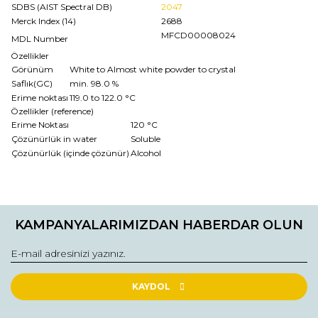
SDBS (AIST Spectral DB)
2047
Merck Index (14)
2688
MFCD00008024
MDL Number
Özellikler
Görünüm
White to Almost white powder to crystal
Saflık(GC)
min. 98.0 %
Erime noktası
119.0 to 122.0 °C
Özellikler (reference)
Erime Noktası
120 °C
Çözünürlük in water
Soluble
Çözünürlük (içinde çözünür)
Alcohol
Bu ürünün fiyat bilgisi, resim, ürün açıklamalarında ve diğer
konularda yetersiz gördüğünüz noktaları öneri formunu
Bu ürüne ilk yorumu siz yapın!
kullanarak tarafımıza iletebilirsiniz.
KAMPANYALARIMIZDAN HABERDAR OLUN
Görüş ve önerileriniz için teşekkür ederiz.
Yorum Yaz
Ürün resmi kalitesiz, bozuk veya görüntülenemiyor.
Ürün açıklamasında eksik bilgiler bulunuyor.
KAYDOL
Ürün bilgilerinde hatalar bulunuyor.