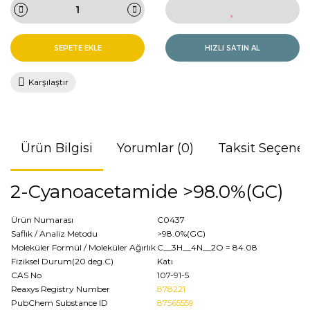
SEPETE EKLE
HIZLI SATIN AL
Karşılaştır
Ürün Bilgisi
Yorumlar (0)
Taksit Seçenek
2-Cyanoacetamide >98.0%(GC)
Ürün Numarası
C0437
Saflık / Analiz Metodu
>98.0%(GC)
Moleküler Formül / Moleküler Ağırlık
C__3H__4N__2O
= 84.08
Fiziksel Durum(20 deg.C)
Katı
CAS No
107-91-5
Reaxys Registry Number
878221
PubChem Substance ID
87565559