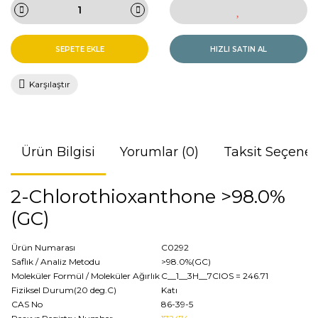
SEPETE EKLE
HIZLI SATIN AL
Karşılaştır
Ürün Bilgisi
Yorumlar (0)
Taksit Seçenek
2-Chlorothioxanthone >98.0%
(GC)
Ürün Numarası
C0292
Saflık / Analiz Metodu
>98.0%(GC)
Moleküler Formül / Moleküler Ağırlık
C__1__3H__7ClOS
= 246.71
Fiziksel Durum(20 deg.C)
Katı
CAS No
86-39-5