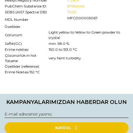
Reaxys Registry Number
172474
PubChem Substance ID
87565446
SDBS (AIST Spectral DB)
11039
MFCD00005067
MDL Number
Özellikler
Light yellow to Yellow to Green powder to
Görünüm
crystal
Saflık(GC)
min. 98.0 %
Erime noktası
150.0 to 153.0 °C
Çözünürlük in hot
very faint turbidity
Toluene
Özellikler (reference)
Erime Noktası
152 °C
Bu ürünün fiyat bilgisi, resim, ürün açıklamalarında ve diğer
konularda yetersiz gördüğünüz noktaları öneri formunu
Bu ürüne ilk yorumu siz yapın!
kullanarak tarafımıza iletebilirsiniz.
KAMPANYALARIMIZDAN HABERDAR OLUN
Görüş ve önerileriniz için teşekkür ederiz.
Yorum Yaz
Ürün resmi kalitesiz, bozuk veya görüntülenemiyor.
Ürün açıklamasında eksik bilgiler bulunuyor.
KAYDOL