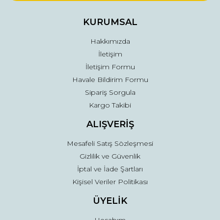
Ürün bilgilerinde hatalar bulunuyor.
Ürün fiyatı diğer sitelerden daha pahalı.
KURUMSAL
Bu ürüne benzer farklı alternatifler olmalı.
Hakkımızda
İletişim
İletişim Formu
Havale Bildirim Formu
Sipariş Sorgula
Gönder
Kargo Takibi
ALIŞVERİŞ
Mesafeli Satış Sözleşmesi
Gizlilik ve Güvenlik
İptal ve İade Şartları
Kişisel Veriler Politikası
ÜYELİK