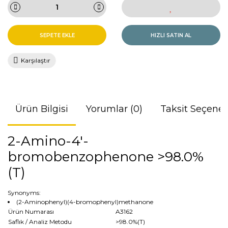
SEPETE EKLE
HIZLI SATIN AL
Karşılaştır
Ürün Bilgisi
Yorumlar (0)
Taksit Seçenek
2-Amino-4'-
bromobenzophenone >98.0%
(T)
Synonyms:
(2-Aminophenyl)(4-bromophenyl)methanone
Ürün Numarası
A3162
Saflık / Analiz Metodu
>98.0%(T)