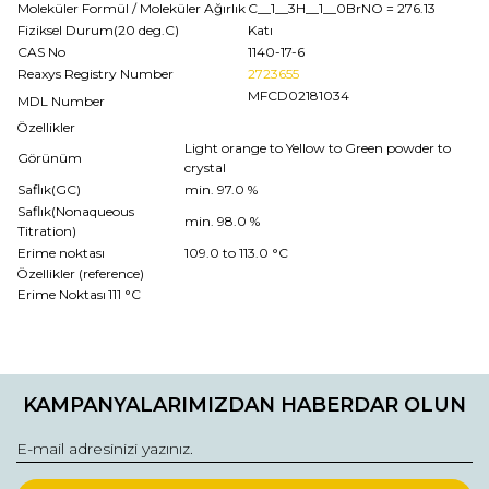
Moleküler Formül / Moleküler Ağırlık
C__1__3H__1__0BrNO
= 276.13
Fiziksel Durum(20 deg.C)
Katı
CAS No
1140-17-6
Reaxys Registry Number
2723655
MFCD02181034
MDL Number
Özellikler
Light orange to Yellow to Green powder to
Görünüm
crystal
Saflık(GC)
min. 97.0 %
Saflık(Nonaqueous
min. 98.0 %
Titration)
Erime noktası
109.0 to 113.0 °C
Özellikler (reference)
Erime Noktası
111 °C
Bu ürünün fiyat bilgisi, resim, ürün açıklamalarında ve diğer
konularda yetersiz gördüğünüz noktaları öneri formunu
Bu ürüne ilk yorumu siz yapın!
kullanarak tarafımıza iletebilirsiniz.
KAMPANYALARIMIZDAN HABERDAR OLUN
Görüş ve önerileriniz için teşekkür ederiz.
Yorum Yaz
Ürün resmi kalitesiz, bozuk veya görüntülenemiyor.