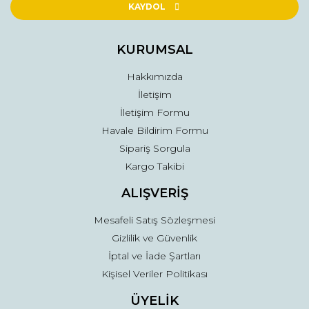
Ürün açıklamasında eksik bilgiler bulunuyor.
KAYDOL
Ürün bilgilerinde hatalar bulunuyor.
Ürün fiyatı diğer sitelerden daha pahalı.
KURUMSAL
Bu ürüne benzer farklı alternatifler olmalı.
Hakkımızda
İletişim
İletişim Formu
Havale Bildirim Formu
Sipariş Sorgula
Gönder
Kargo Takibi
ALIŞVERİŞ
Mesafeli Satış Sözleşmesi
Gizlilik ve Güvenlik
İptal ve İade Şartları
Kişisel Veriler Politikası
ÜYELİK