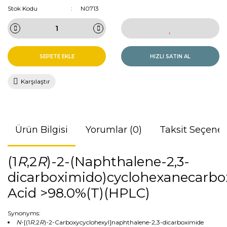
Stok Kodu
N0713
SEPETE EKLE
HIZLI SATIN AL
Karşılaştır
Ürün Bilgisi
Yorumlar (0)
Taksit Seçenek
(1
R
,2
R
)-2-(Naphthalene-2,3-
dicarboximido)cyclohexanecarbox
Acid >98.0%(T)(HPLC)
Synonyms:
N
-[(1
R
,2
R
)-2-Carboxycyclohexyl]naphthalene-2,3-dicarboximide