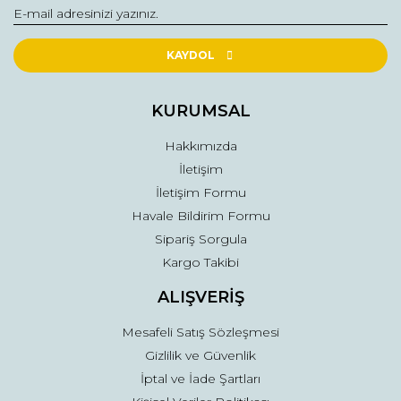
Yorum Yaz
Ürün resmi kalitesiz, bozuk veya görüntülenemiyor.
Ürün açıklamasında eksik bilgiler bulunuyor.
KAYDOL
Ürün bilgilerinde hatalar bulunuyor.
Ürün fiyatı diğer sitelerden daha pahalı.
KURUMSAL
Bu ürüne benzer farklı alternatifler olmalı.
Hakkımızda
İletişim
İletişim Formu
Havale Bildirim Formu
Sipariş Sorgula
Gönder
Kargo Takibi
ALIŞVERİŞ
Mesafeli Satış Sözleşmesi
Gizlilik ve Güvenlik
İptal ve İade Şartları