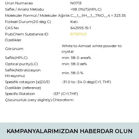
Ürün Numarası
N0713
Saflık / Analiz Metodu
>98.0%(T)(HPLC)
Moleküler Formül / Moleküler Ağırlık
C__1__9H__1__7NO__4
= 323.35
Fiziksel Durum(20 deg.C)
Katı
CAS No
642995-15-1
PubChem Substance ID
87557921
Özellikler
White to Almost white powder to
Görünüm
crystal
Saflık(HPLC)
min. 98.0 area%
Optical purity(LC)
min. 98.0 ee%
Saflık(Nötralizasyon
min. 98.0 %
titrasyonu)
Spesifik rotasyon [a]20/D
-31.0 to -34.0 deg(C=1, THF)
Özellikler (reference)
Specific Rotation
-33° (C=1,THF)
Çözünürlük (very slightly)
Chloroform
Bu ürünün fiyat bilgisi, resim, ürün açıklamalarında ve diğer
konularda yetersiz gördüğünüz noktaları öneri formunu
Bu ürüne ilk yorumu siz yapın!
kullanarak tarafımıza iletebilirsiniz.
KAMPANYALARIMIZDAN HABERDAR OLUN
Görüş ve önerileriniz için teşekkür ederiz.