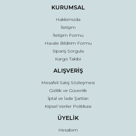
Ürün fiyatı diğer sitelerden daha pahalı.
KURUMSAL
Bu ürüne benzer farklı alternatifler olmalı.
Hakkımızda
İletişim
İletişim Formu
Havale Bildirim Formu
Sipariş Sorgula
Gönder
Kargo Takibi
ALIŞVERİŞ
Mesafeli Satış Sözleşmesi
Gizlilik ve Güvenlik
İptal ve İade Şartları
Kişisel Veriler Politikası
ÜYELİK
Hesabım