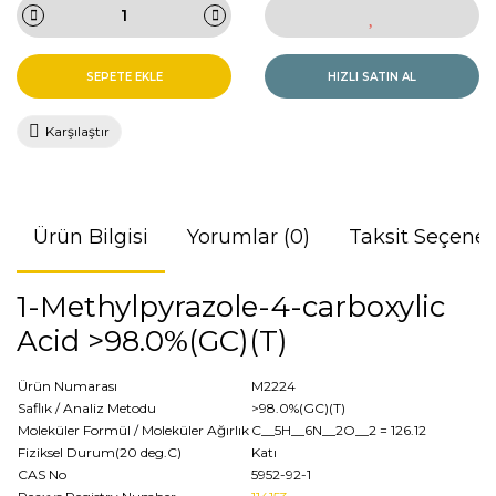
SEPETE EKLE
HIZLI SATIN AL
Karşılaştır
Ürün Bilgisi
Yorumlar (0)
Taksit Seçenek
1-Methylpyrazole-4-carboxylic
Acid >98.0%(GC)(T)
Ürün Numarası
M2224
Saflık / Analiz Metodu
>98.0%(GC)(T)
Moleküler Formül / Moleküler Ağırlık
C__5H__6N__2O__2
= 126.12
Fiziksel Durum(20 deg.C)
Katı
CAS No
5952-92-1