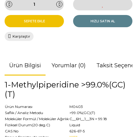
SEPETE EKLE
HIZLI SATIN AL
Karşılaştır
Ürün Bilgisi
Yorumlar (0)
Taksit Seçenek
1-Methylpiperidine >99.0%(GC)
(T)
Ürün Numarası
M0403
Saflık / Analiz Metodu
>99.0%(GC)(T)
Moleküler Formül / Moleküler Ağırlık
C__6H__1__3N
= 99.18
Fiziksel Durum(20 deg.C)
Liquid
CAS No
626-67-5