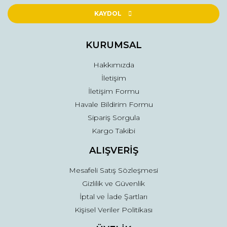
Ürün açıklamasında eksik bilgiler bulunuyor.
KAYDOL
Ürün bilgilerinde hatalar bulunuyor.
Ürün fiyatı diğer sitelerden daha pahalı.
KURUMSAL
Bu ürüne benzer farklı alternatifler olmalı.
Hakkımızda
İletişim
İletişim Formu
Havale Bildirim Formu
Sipariş Sorgula
Gönder
Kargo Takibi
ALIŞVERİŞ
Mesafeli Satış Sözleşmesi
Gizlilik ve Güvenlik
İptal ve İade Şartları
Kişisel Veriler Politikası