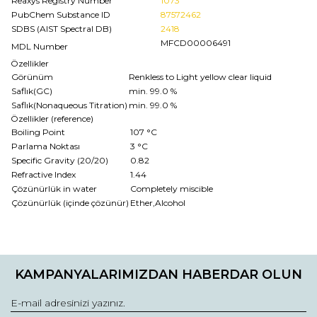
Reaxys Registry Number
1073
PubChem Substance ID
87572462
SDBS (AIST Spectral DB)
2418
MFCD00006491
MDL Number
Özellikler
Görünüm
Renkless to Light yellow clear liquid
Saflık(GC)
min. 99.0 %
Saflık(Nonaqueous Titration)
min. 99.0 %
Özellikler (reference)
Boiling Point
107 °C
Parlama Noktası
3 °C
Specific Gravity (20/20)
0.82
Refractive Index
1.44
Çözünürlük in water
Completely miscible
Çözünürlük (içinde çözünür)
Ether,Alcohol
Bu ürünün fiyat bilgisi, resim, ürün açıklamalarında ve diğer
konularda yetersiz gördüğünüz noktaları öneri formunu
Bu ürüne ilk yorumu siz yapın!
kullanarak tarafımıza iletebilirsiniz.
KAMPANYALARIMIZDAN HABERDAR OLUN
Görüş ve önerileriniz için teşekkür ederiz.
Yorum Yaz
Ürün resmi kalitesiz, bozuk veya görüntülenemiyor.