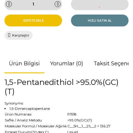
SEPETE EKLE
HIZLI SATIN AL
Karşılaştır
Ürün Bilgisi
Yorumlar (0)
Taksit Seçenek
1,5-Pentanedithiol >95.0%(GC)
(T)
Synonyms:
1,5-Dimercaptopentane
Ürün Numarası
P1518
Saflık / Analiz Metodu
>95.0%(GC)(T)
Moleküler Formül / Moleküler Ağırlık
C__5H__1__2S__2
= 136.27
Fiziksel Durum(20 deg.C)
Liquid