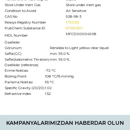
Store Under Inert Gas
Store under inert gas
Condition to Avoid
Air Sensitive
CAS No
928-98-3
Reaxys Registry Number
1732335
PubChem Substance ID
87559280
MFCD00004908
MDL Number
Özellikler
Görünüm
Renkless to Light yellow clear liquid
Saflık(GC)
min. 95.0 %
Saflık(Iodometric Titration)
min. 95.0 %
Özellikler (reference)
Erime Noktası
-72 °C
Boiling Point
108 °C/15 mmHg
Parlama Noktası
95 °C
Specific Gravity (20/20)
1.02
Refractive Index
1.52
Bu ürünün fiyat bilgisi, resim, ürün açıklamalarında ve diğer
konularda yetersiz gördüğünüz noktaları öneri formunu
Bu ürüne ilk yorumu siz yapın!
kullanarak tarafımıza iletebilirsiniz.
KAMPANYALARIMIZDAN HABERDAR OLUN
Görüş ve önerileriniz için teşekkür ederiz.