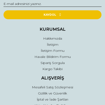
Yorum Yaz
Ürün resmi kalitesiz, bozuk veya görüntülenemiyor.
Ürün açıklamasında eksik bilgiler bulunuyor.
KAYDOL
Ürün bilgilerinde hatalar bulunuyor.
Ürün fiyatı diğer sitelerden daha pahalı.
KURUMSAL
Bu ürüne benzer farklı alternatifler olmalı.
Hakkımızda
İletişim
İletişim Formu
Havale Bildirim Formu
Sipariş Sorgula
Gönder
Kargo Takibi
ALIŞVERİŞ
Mesafeli Satış Sözleşmesi
Gizlilik ve Güvenlik
İptal ve İade Şartları